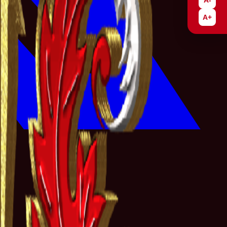
A-
A+