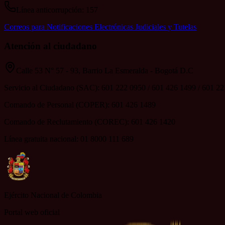
Línea anticorrupción: 157
Correos para Notificaciones Electrónicas Judiciales y Tutelas
Atención al ciudadano
Calle 53 N° 57 - 93, Barrio La Esmeralda - Bogotá D.C
Servicio al Ciudadano (SAC): 601 222 0950 / 601 426 1499 / 601 2
Comando de Personal (COPER): 601 426 1489
Comando de Reclutamiento (COREC): 601 426 1420
Línea gratuita nacional: 01 8000 111 689
Ejército Nacional de Colombia
Portal web oficial