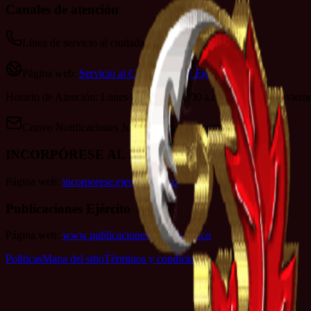
Canales de atención
Línea de servicio al ciudadano: 152
Página web:
Servicio al Ciudadano del Ejército
Horario de Atención: Lunes a jueves de 8:00 a.m. a 4:00 p.m. y viern
Correo Notificaciones Judiciales:
sac@ejercito.mil.co
INCORPÓRESE AL EJÉRCITO
Página web:
incorporese.ejercito.mil.co
Publicaciones Ejército
Página web:
www.publicacionesejercito.mil.co
Políticas
Mapa del sitio
Términos y condiciones