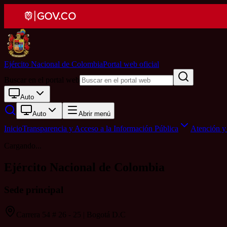
Ejército Nacional de Colombia
Portal web oficial
Buscar en el portal web
Auto
Auto
Abrir menú
Inicio
Transparencia y Acceso a la Información Pública
Atención y 
Cargando...
Ejército Nacional de Colombia
Sede principal
Carrera 54 # 26 - 25 | Bogotá D.C