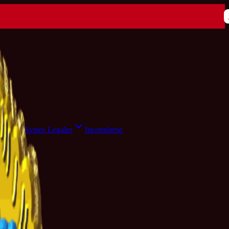
ensa
Avisos Legales
Incorpórese