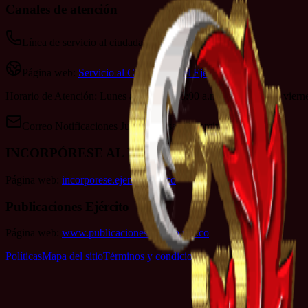
Canales de atención
Línea de servicio al ciudadano: 152
Página web:
Servicio al Ciudadano del Ejército
Horario de Atención: Lunes a jueves de 8:00 a.m. a 4:00 p.m. y viern
Correo Notificaciones Judiciales:
sac@ejercito.mil.co
INCORPÓRESE AL EJÉRCITO
Página web:
incorporese.ejercito.mil.co
Publicaciones Ejército
Página web:
www.publicacionesejercito.mil.co
Políticas
Mapa del sitio
Términos y condiciones