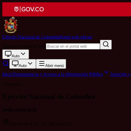
Ejército Nacional de Colombia
Portal web oficial
Buscar en el portal web
Auto
Auto
Abrir menú
Inicio
Transparencia y Acceso a la Información Pública
Atención y 
Cargando...
Ejército Nacional de Colombia
Sede principal
Carrera 54 # 26 - 25 | Bogotá D.C