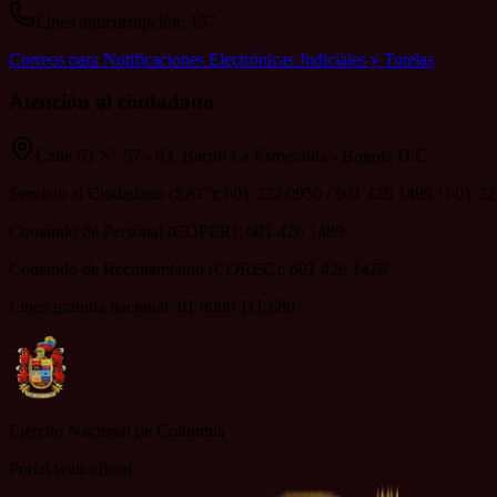
Línea anticorrupción: 157
Correos para Notificaciones Electrónicas Judiciales y Tutelas
Atención al ciudadano
Calle 53 N° 57 - 93, Barrio La Esmeralda - Bogotá D.C
Servicio al Ciudadano (SAC): 601 222 0950 / 601 426 1499 / 601 2
Comando de Personal (COPER): 601 426 1489
Comando de Reclutamiento (COREC): 601 426 1420
Línea gratuita nacional: 01 8000 111 689
Ejército Nacional de Colombia
Portal web oficial