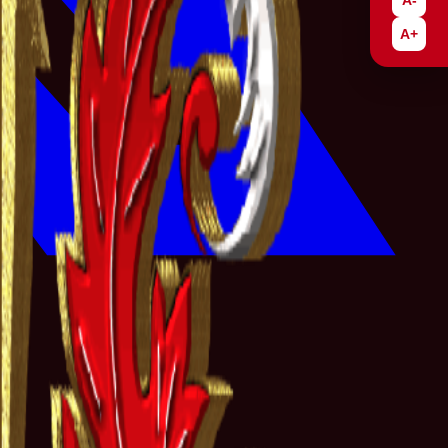
A-
A+