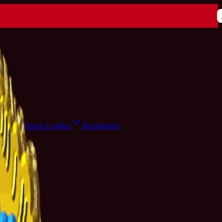
ensa
Avisos Legales
Incorpórese