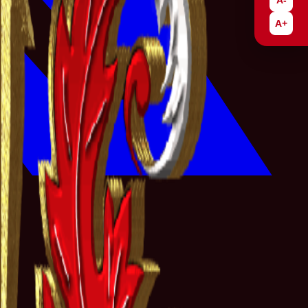
A-
A+