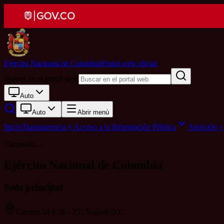
Ejército Nacional de Colombia
Portal web oficial
Buscar en el portal web
Auto
Auto
Abrir menú
Inicio
Transparencia y Acceso a la Información Pública
Atención y 
Cargando...
Ejército Nacional de Colombia
Sede principal
Carrera 54 # 26 - 25 | Bogotá D.C