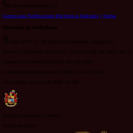
Línea anticorrupción: 157
Correos para Notificaciones Electrónicas Judiciales y Tutelas
Atención al ciudadano
Calle 53 N° 57 - 93, Barrio La Esmeralda - Bogotá D.C
Servicio al Ciudadano (SAC): 601 222 0950 / 601 426 1499 / 601 2
Comando de Personal (COPER): 601 426 1489
Comando de Reclutamiento (COREC): 601 426 1420
Línea gratuita nacional: 01 8000 111 689
Ejército Nacional de Colombia
Portal web oficial