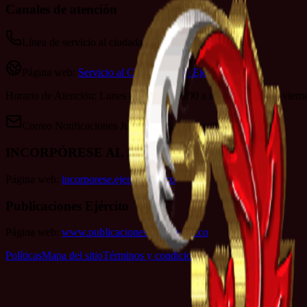
Canales de atención
Línea de servicio al ciudadano: 152
Página web:
Servicio al Ciudadano del Ejército
Horario de Atención: Lunes a jueves de 8:00 a.m. a 4:00 p.m. y viern
Correo Notificaciones Judiciales:
sac@ejercito.mil.co
INCORPÓRESE AL EJÉRCITO
Página web:
incorporese.ejercito.mil.co
Publicaciones Ejército
Página web:
www.publicacionesejercito.mil.co
Políticas
Mapa del sitio
Términos y condiciones