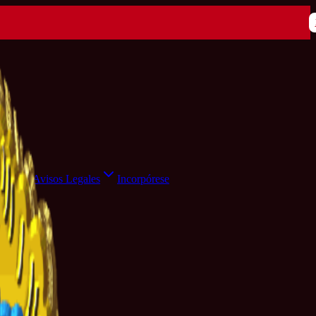
ensa
Avisos Legales
Incorpórese