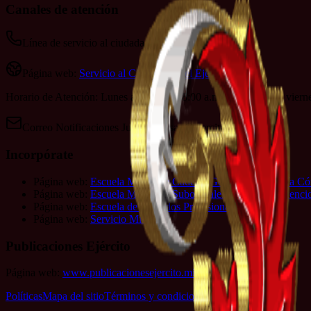
Canales de atención
Línea de servicio al ciudadano: 152
Página web:
Servicio al Ciudadano del Ejército
Horario de Atención: Lunes a jueves de 8:00 a.m. a 4:00 p.m. y viern
Correo Notificaciones Judiciales:
sac@ejercito.mil.co
Incorpórate
Página web:
Escuela Militar de Cadetes General José María C
Página web:
Escuela Militar de Suboficiales Sargento Inocenc
Página web:
Escuela de Soldados Profesionales
Página web:
Servicio Militar
Publicaciones Ejército
Página web:
www.publicacionesejercito.mil.co
Políticas
Mapa del sitio
Términos y condiciones