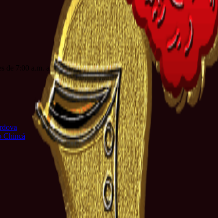
es de 7:00 a.m. a 3:00 p.m. jornada continua
órdova
io Chincá