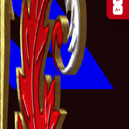
A-
A+