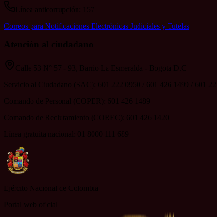
Línea anticorrupción: 157
Correos para Notificaciones Electrónicas Judiciales y Tutelas
Atención al ciudadano
Calle 53 N° 57 - 93, Barrio La Esmeralda - Bogotá D.C
Servicio al Ciudadano (SAC): 601 222 0950 / 601 426 1499 / 601 2
Comando de Personal (COPER): 601 426 1489
Comando de Reclutamiento (COREC): 601 426 1420
Línea gratuita nacional: 01 8000 111 689
Ejército Nacional de Colombia
Portal web oficial