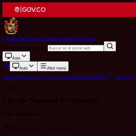
Ejército Nacional de Colombia
Portal web oficial
Buscar en el portal web
Auto
Auto
Abrir menú
Inicio
Transparencia y Acceso a la Información Pública
Atención y 
Cargando...
Ejército Nacional de Colombia
Sede principal
Carrera 54 # 26 - 25 | Bogotá D.C