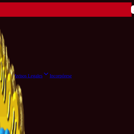
ensa
Avisos Legales
Incorpórese