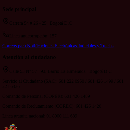
Sede principal
Carrera 54 # 26 - 25 | Bogotá D.C
Línea anticorrupción: 157
Correos para Notificaciones Electrónicas Judiciales y Tutelas
Atención al ciudadano
Calle 53 N° 57 - 93, Barrio La Esmeralda - Bogotá D.C
Servicio al Ciudadano (SAC): 601 222 0950 / 601 426 1499 / 601
221 6336
Comando de Personal (COPER): 601 426 1489
Comando de Reclutamiento (COREC): 601 426 1420
Línea gratuita nacional: 01 8000 111 689