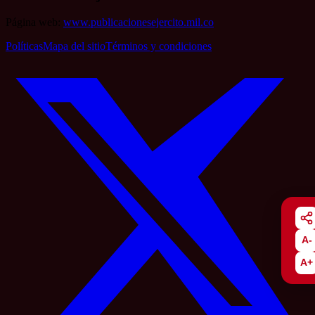
Página web:
www.publicacionesejercito.mil.co
Políticas
Mapa del sitio
Términos y condiciones
A-
A+