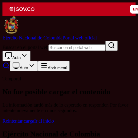
EN
Ejército Nacional de Colombia
Portal web oficial
Buscar en el portal web
Auto
Auto
Abrir menú
Temporal
No fue posible cargar el contenido
La información tardó más de lo esperado en responder. Por favor
intente nuevamente en unos segundos.
Reintentar carga
Ir al inicio
Ejército Nacional de Colombia