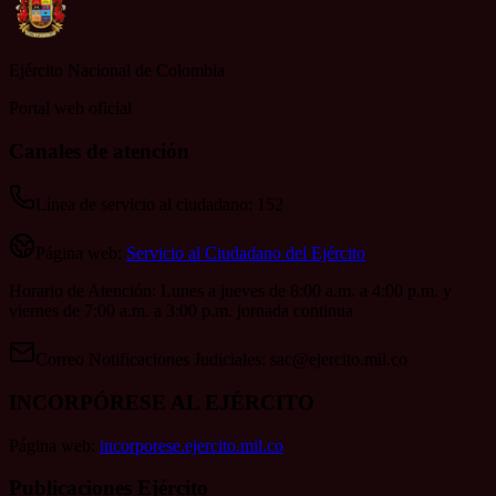
Ejército Nacional de Colombia
Portal web oficial
Canales de atención
Línea de servicio al ciudadano: 152
Página web:
Servicio al Ciudadano del Ejército
Horario de Atención: Lunes a jueves de 8:00 a.m. a 4:00 p.m. y
viernes de 7:00 a.m. a 3:00 p.m. jornada continua
Correo Notificaciones Judiciales:
sac@ejercito.mil.co
INCORPÓRESE AL EJÉRCITO
Página web:
incorporese.ejercito.mil.co
Publicaciones Ejército