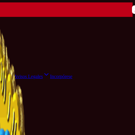
ensa
Avisos Legales
Incorpórese