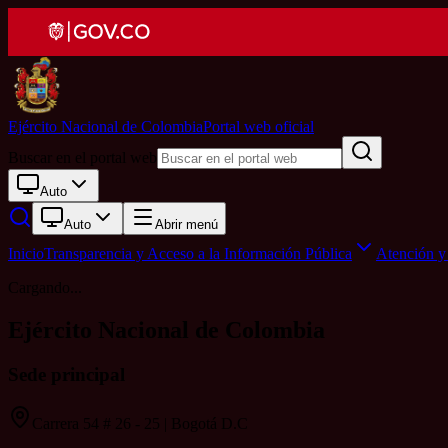
Ejército Nacional de Colombia
Portal web oficial
Buscar en el portal web
Auto
Auto
Abrir menú
Inicio
Transparencia y Acceso a la Información Pública
Atención y 
Cargando...
Ejército Nacional de Colombia
Sede principal
Carrera 54 # 26 - 25 | Bogotá D.C