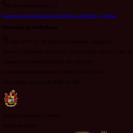
Línea anticorrupción: 157
Correos para Notificaciones Electrónicas Judiciales y Tutelas
Atención al ciudadano
Calle 53 N° 57 - 93, Barrio La Esmeralda - Bogotá D.C
Servicio al Ciudadano (SAC): 601 222 0950 / 601 426 1499 / 601 2
Comando de Personal (COPER): 601 426 1489
Comando de Reclutamiento (COREC): 601 426 1420
Línea gratuita nacional: 01 8000 111 689
Ejército Nacional de Colombia
Portal web oficial