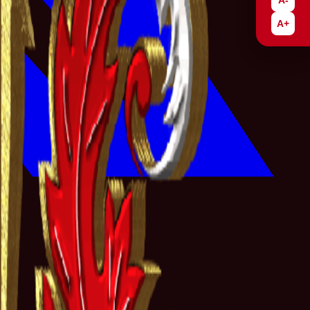
A-
A+