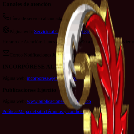
Canales de atención
Línea de servicio al ciudadano: 152
Página web:
Servicio al Ciudadano del Ejército
Horario de Atención: Lunes a jueves de 8:00 a.m. a 4:00 p.m. y viern
Correo Notificaciones Judiciales:
sac@ejercito.mil.co
INCORPÓRESE AL EJÉRCITO
Página web:
incorporese.ejercito.mil.co
Publicaciones Ejército
Página web:
www.publicacionesejercito.mil.co
Políticas
Mapa del sitio
Términos y condiciones