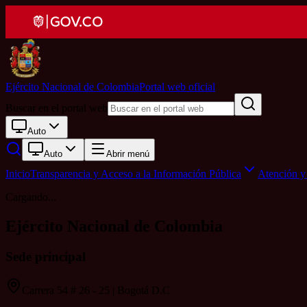
Ejército Nacional de Colombia
Portal web oficial
Buscar en el portal web
Auto
Auto
Abrir menú
Inicio
Transparencia y Acceso a la Información Pública
Atención y 
Cargando...
Ejército Nacional de Colombia
Sede principal
Carrera 54 # 26 - 25 | Bogotá D.C