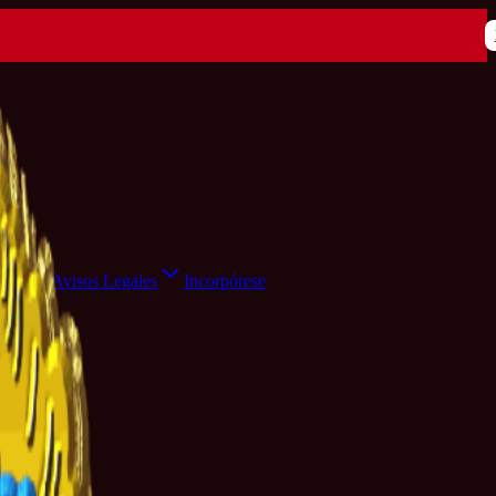
ensa
Avisos Legales
Incorpórese