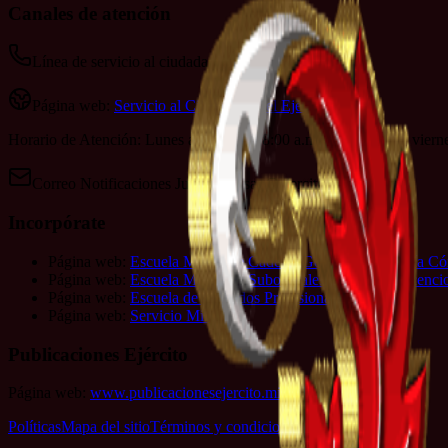
Canales de atención
Línea de servicio al ciudadano: 152
Página web:
Servicio al Ciudadano del Ejército
Horario de Atención: Lunes a jueves de 8:00 a.m. a 4:00 p.m. y viern
Correo Notificaciones Judiciales:
sac@ejercito.mil.co
Incorpórate
Página web:
Escuela Militar de Cadetes General José María C
Página web:
Escuela Militar de Suboficiales Sargento Inocenc
Página web:
Escuela de Soldados Profesionales
Página web:
Servicio Militar
Publicaciones Ejército
Página web:
www.publicacionesejercito.mil.co
Políticas
Mapa del sitio
Términos y condiciones