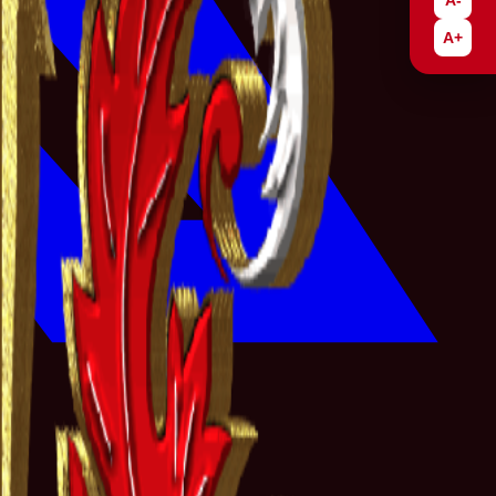
A-
A+