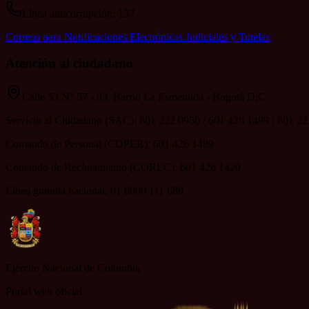
Línea anticorrupción: 157
Correos para Notificaciones Electrónicas Judiciales y Tutelas
Atención al ciudadano
Calle 53 N° 57 - 93, Barrio La Esmeralda - Bogotá D.C
Servicio al Ciudadano (SAC): 601 222 0950 / 601 426 1499 / 601 2
Comando de Personal (COPER): 601 426 1489
Comando de Reclutamiento (COREC): 601 426 1420
Línea gratuita nacional: 01 8000 111 689
Ejército Nacional de Colombia
Portal web oficial