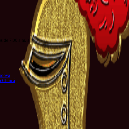
es de 7:00 a.m. a 3:00 p.m. jornada continua
órdova
io Chincá